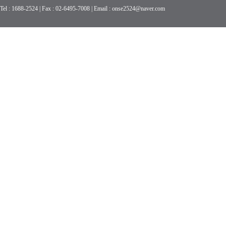
Tel : 1688-2524 | Fax : 02-6495-7008 | Email : onse2524@naver.com